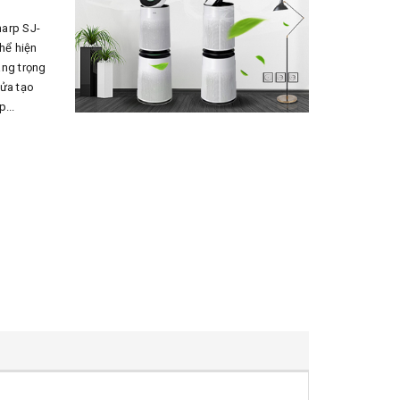
arp SJ-
thể hiện
ang trọng
cửa tạo
...