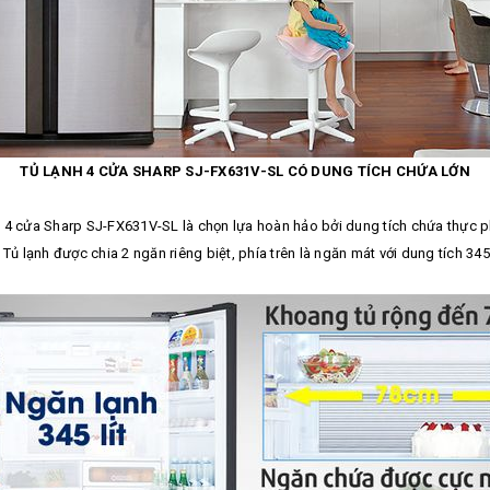
TỦ LẠNH 4 CỬA SHARP SJ-FX631V-SL CÓ DUNG TÍCH CHỨA LỚN
ạnh 4 cửa Sharp SJ-FX631V-SL là chọn lựa hoàn hảo bởi dung tích chứa thực 
Tủ lạnh được chia 2 ngăn riêng biệt, phía trên là ngăn mát với dung tích 345 