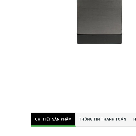
CHI TIẾT SẢN PHẨM
THÔNG TIN THANH TOÁN
H