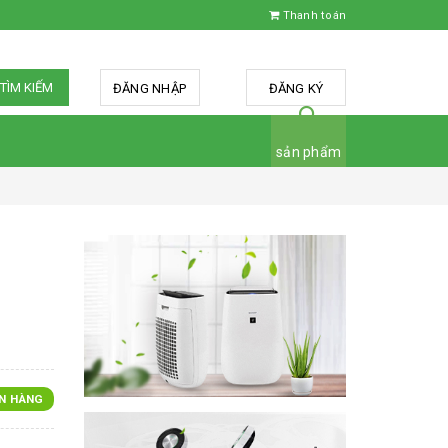
Thanh toán
TÌM KIẾM
ĐĂNG NHẬP
hoặc
ĐĂNG KÝ
sản phẩm
N HÀNG