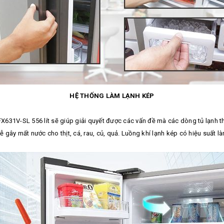
HỆ THỐNG LÀM LẠNH KÉP
-FX631V-SL 556 lít sẽ giúp giải quyết được các vấn đề mà các dòng tủ lạnh 
 gây mất nước cho thịt, cá, rau, củ, quả. Luồng khí lạnh kép có hiệu suất là