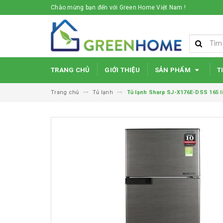
Chào mừng bạn đến với Green Home Việt Nam !
TRANG CHỦ
GIỚI THIỆU
SẢN PHẨM
T
Trang chủ
Tủ lạnh
Tủ lạnh Sharp SJ-X176E-DSS 165 li