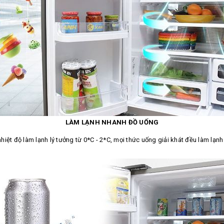
LÀM LẠNH NHANH ĐỒ UỐNG
iệt độ làm lạnh lý tưởng từ 0*C - 2*C, mọi thức uống giải khát đều làm lạn