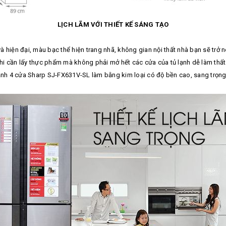
LỊCH LÃM VỚI THIẾT KẾ SÁNG TẠO
và hiện đại, màu bạc thể hiện trang nhã, không gian nội thất nhà bạn sẽ trở
 khi cần lấy thực phẩm mà không phải mở hết các cửa của tủ lạnh dễ làm thất
nh 4 cửa Sharp SJ-FX631V-SL làm bằng kim loại có độ bền cao, sang trọng 