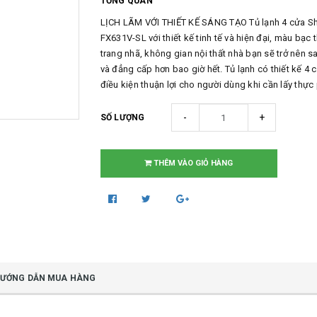
TỔNG QUAN
LỊCH LÃM VỚI THIẾT KẾ SÁNG TẠO Tủ lạnh 4 cửa Sh
FX631V-SL với thiết kế tinh tế và hiện đại, màu bạc 
trang nhã, không gian nội thất nhà bạn sẽ trở nên s
và đẳng cấp hơn bao giờ hết. Tủ lạnh có thiết kế 4 
điều kiện thuận lợi cho người dùng khi cần lấy thực p
-
+
SỐ LƯỢNG
THÊM VÀO GIỎ HÀNG
ƯỚNG DẪN MUA HÀNG