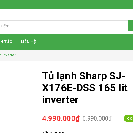
IN TỨC
LIÊN HỆ
t inverter
Tủ lạnh Sharp SJ-
X176E-DSS 165 lit
inverter
4.990.000₫
6.990.000₫
CÒ