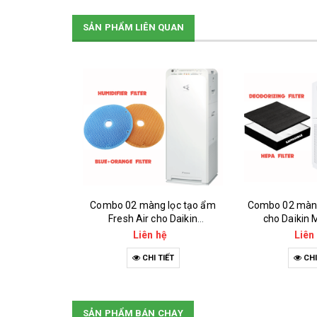
SẢN PHẨM LIÊN QUAN
Combo 02 màng lọc tạo ẩm
Combo 02 màng 
Fresh Air cho Daikin
cho Daikin
MCK55TVM6
Liên hệ
Liên
CHI TIẾT
CHI
SẢN PHẨM BÁN CHẠY