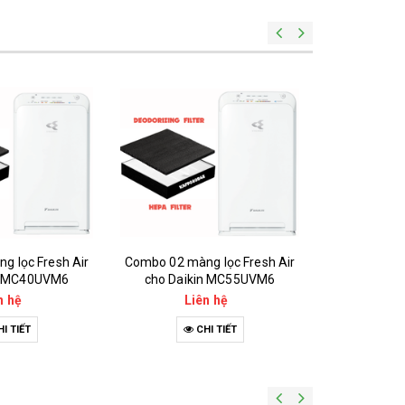
g lọc Fresh Air
Combo 02 màng lọc Fresh Air
Combo 02 mà
in MC40UVM6
cho Daikin MC55UVM6
cho Daik
n hệ
Liên hệ
Li
I TIẾT
CHI TIẾT
C