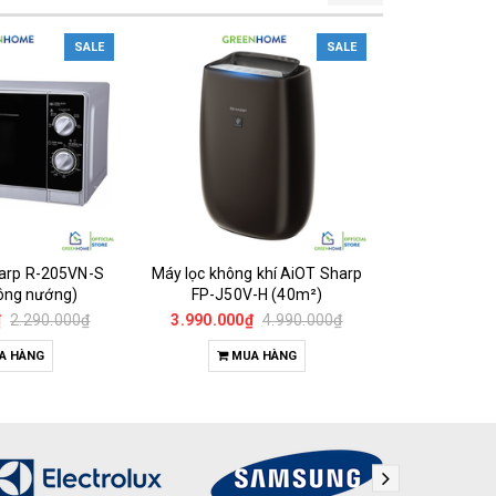
SALE
SALE
harp R-205VN-S
Máy lọc không khí AiOT Sharp
Máy lọc khô
không nướng)
FP-J50V-H (40m²)
Sharp 
(68m
₫
2.290.000₫
3.990.000₫
4.990.000₫
7.290.000
A HÀNG
MUA HÀNG
M