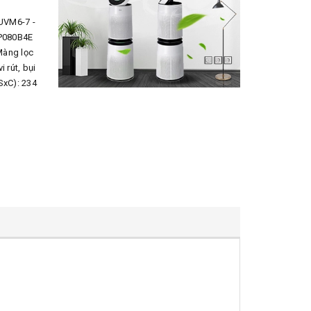
5UVM6-7 -
P080B4E
Màng lọc
i rút, bụi
SxC): 234