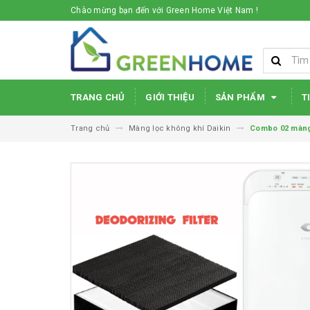
Chào mừng bạn đến với Green Home Việt Nam !
TRANG CHỦ
GIỚI THIỆU
SẢN PHẨM
T
Trang chủ
Màng lọc không khí Daikin
Combo 02 màng 