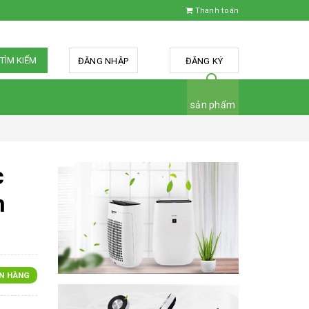
Thanh toán
TÌM KIẾM
ĐĂNG NHẬP
hoặc
ĐĂNG KÝ
sản phẩm
c
n
N HÀNG