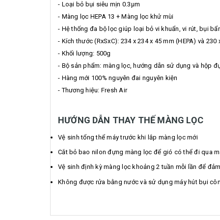
- Loại bỏ bụi siêu mịn 0.3µm
- Màng lọc HEPA 13 + Màng lọc khử mùi
- Hệ thống đa bộ lọc giúp loại bỏ vi khuẩn, vi rút, bụi bẩ
- Kích thước (RxSxC): 234 x 234 x 45 mm (HEPA) và 230
- Khối lượng: 500g
- Bộ sản phẩm: màng lọc, hướng dẫn sử dụng và hộp 
- Hàng mới 100% nguyên đai nguyên kiện
- Thương hiệu: Fresh Air
HƯỚNG DẪN THAY THẾ MÀNG LỌC
Vệ sinh tổng thể máy trước khi lắp màng lọc mới
Cắt bỏ bao nilon đựng màng lọc để gió có thể đi qua m
Vệ sinh định kỳ màng lọc khoảng 2 tuần mỗi lần để đảm 
Không được rửa bằng nước và sử dụng máy hút bụi côn