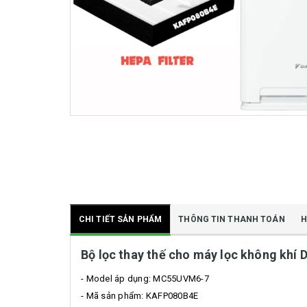
CHI TIẾT SẢN PHẨM
THÔNG TIN THANH TOÁN
H
Bộ lọc thay thế cho máy lọc không kh
- Model áp dụng: MC55UVM6-7
- Mã sản phẩm: KAFP080B4E