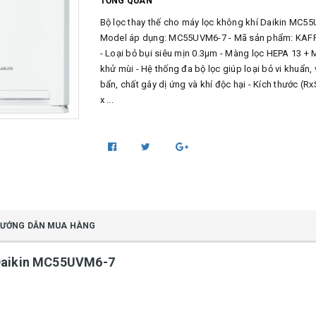
TỔNG QUAN
Bộ lọc thay thế cho máy lọc không khí Daikin MC5
Model áp dụng: MC55UVM6-7 - Mã sản phẩm: KAF
- Loại bỏ bụi siêu mịn 0.3µm - Màng lọc HEPA 13 + 
khử mùi - Hệ thống đa bộ lọc giúp loại bỏ vi khuẩn, v
bẩn, chất gây dị ứng và khí độc hại - Kích thước (Rx
x ...
ƯỚNG DẪN MUA HÀNG
í Daikin MC55UVM6-7