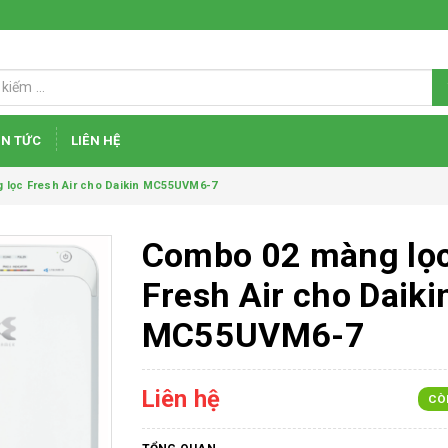
IN TỨC
LIÊN HỆ
lọc Fresh Air cho Daikin MC55UVM6-7
Combo 02 màng lọ
Fresh Air cho Daiki
MC55UVM6-7
Liên hệ
CÒ