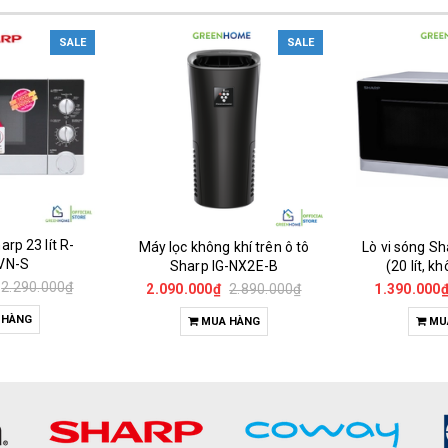
SALE
SALE
arp 23 lít R-
Máy lọc không khí trên ô tô
Lò vi sóng S
VN-S
Sharp IG-NX2E-B
(20 lít, 
2.290.000₫
2.090.000₫
2.890.000₫
1.390.000
 HÀNG
MUA HÀNG
MU