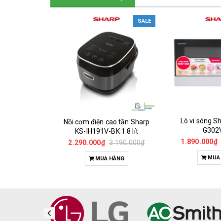
SALE
Lò vi sóng Sh
Nồi cơm điện cao tần Sharp
G302
KS-IH191V-BK 1.8 lít
1.890.000₫
2.290.000₫
3.190.000₫
MUA
MUA HÀNG