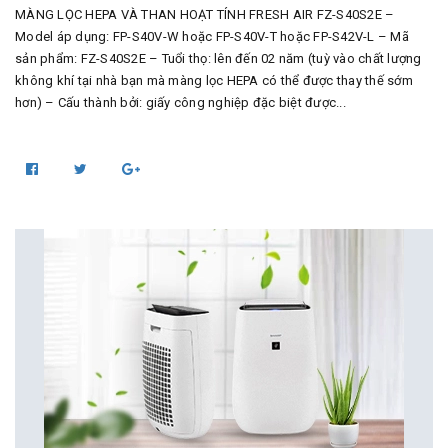
MÀNG LỌC HEPA VÀ THAN HOẠT TÍNH FRESH AIR FZ-S40S2E –
Model áp dụng: FP-S40V-W hoặc FP-S40V-T hoặc FP-S42V-L – Mã
sản phẩm: FZ-S40S2E – Tuổi thọ: lên đến 02 năm (tuỳ vào chất lượng
không khí tại nhà bạn mà màng lọc HEPA có thể được thay thế sớm
hơn) – Cấu thành bởi: giấy công nghiệp đặc biệt được...