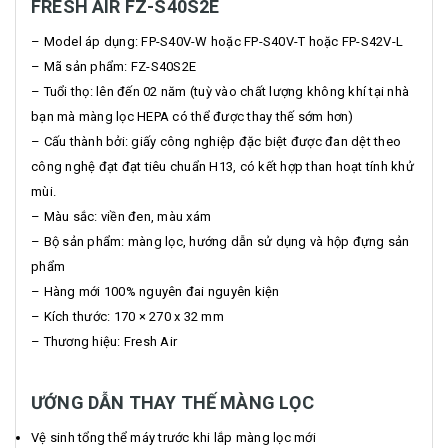
FRESH AIR FZ-S40S2E
– Model áp dụng: FP-S40V-W hoặc FP-S40V-T hoặc FP-S42V-L
– Mã sản phẩm: FZ-S40S2E
– Tuổi thọ: lên đến 02 năm (tuỳ vào chất lượng không khí tại nhà
bạn mà màng lọc HEPA có thể được thay thế sớm hơn)
– Cấu thành bởi: giấy công nghiệp đặc biệt được đan dệt theo
công nghệ đạt đạt tiêu chuẩn H13, có kết hợp than hoạt tính khử
mùi.
– Màu sắc: viền đen, màu xám
– Bộ sản phẩm: màng lọc, hướng dẫn sử dụng và hộp đựng sản
phẩm
– Hàng mới 100% nguyên đai nguyên kiện
– Kích thước: 170 × 270 x 32 mm
– Thương hiệu: Fresh Air
ƯỚNG DẪN THAY THẾ MÀNG LỌC
Vệ sinh tổng thể máy trước khi lắp màng lọc mới