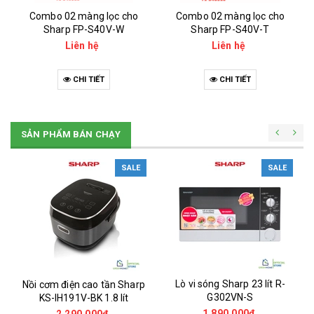
Combo 02 màng lọc cho
Combo 02 màng lọc cho
Sharp FP-S40V-W
Sharp FP-S40V-T
Liên hệ
Liên hệ
CHI TIẾT
CHI TIẾT
SẢN PHẨM BÁN CHẠY
SALE
SALE
Lò vi sóng Sharp 23 lít R-
Nồi cơm điện cao tần Sharp
G302VN-S
KS-IH191V-BK 1.8 lít
1.890.000₫
2.290.000₫